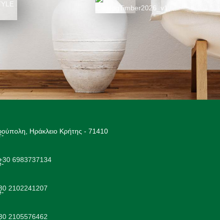
ΚΑΤΑΛΟΓΟΣ 2026
025
ούπολη, Ηράκλειο Κρήτης - 71410
+30 6983737134
+30 2102241207
+30 2105576462