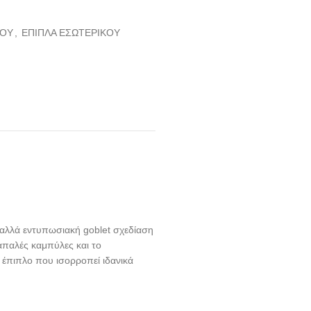
ΡΟΥ
,
ΕΠΙΠΛΑ ΕΣΩΤΕΡΙΚΟΥ
 αλλά εντυπωσιακή goblet σχεδίαση
απαλές καμπύλες και το
 έπιπλο που ισορροπεί ιδανικά