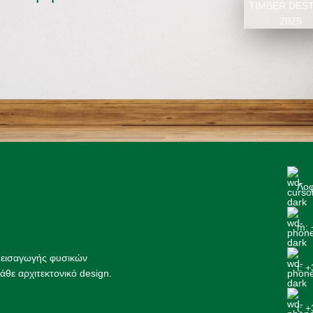
ΚΑΤΑΛΟΓΟΣ 2
Λοφ
m: 
ς εισαγωγής φυσικών
t: 
άθε αρχιτεκτονικό design.
t: 