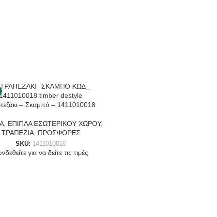
-15%
πεζάκι – Σκαμπό – 1411010018
Α
,
ΕΠΙΠΛΑ ΕΣΩΤΕΡΙΚΟΥ ΧΩΡΟΥ
,
ΤΡΑΠΕΖΙΑ
,
ΠΡΟΣΦΟΡΕΣ
SKU:
1411010018
νδεθείτε για να δείτε τις τιμές
Τραπέζι Κορμός Hollow Tall ta