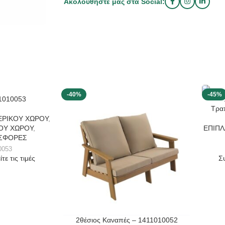
Ακολουθήστε μας στα Social:
-40%
-45%
11010053
Τρα
ΕΡΙΚΟΥ ΧΩΡΟΥ
,
ΟΥ ΧΩΡΟΥ
,
ΕΠΙΠΛ
ΣΦΟΡΕΣ
0053
τε τις τιμές
Συ
2θέσιος Καναπές – 1411010052