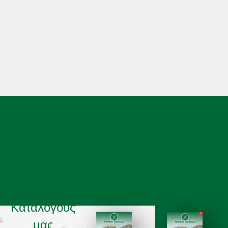
Ευκαιρία να
ξεφυλισετε
τους
Καταλόγους
μας