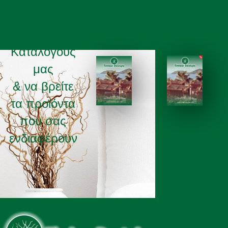
ξεφυλισετε
τους
Καταλόγους
μας
& να βρείτε
τα προϊόντα
ΚΑΤΑΛΟΓΟΣ 2025
ΚΑΤΑΛΟΓΟΣ 2026
που σας
ενδιαφέρουν