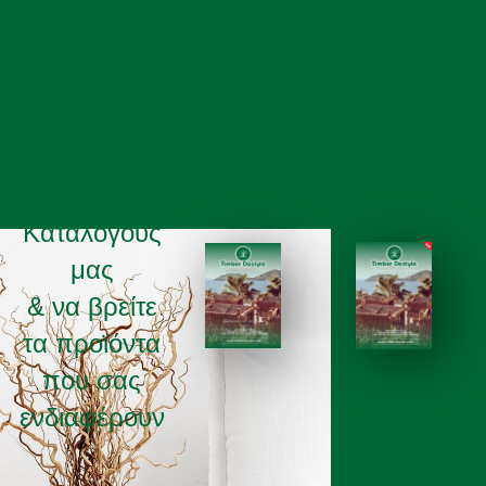
Ευκαιρία να
ξεφυλισετε
τους
Καταλόγους
μας
& να βρείτε
τα προϊόντα
ΚΑΤΑΛΟΓΟΣ 2025
ΚΑΤΑΛΟΓΟΣ 2026
που σας
ενδιαφέρουν