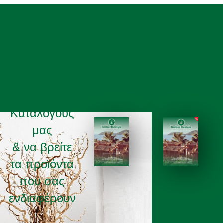
Ευκαιρία να
ξεφυλισετε
τους
Καταλόγους
μας
& να βρείτε
τα προϊόντα
ΚΑΤΑΛΟΓΟΣ 2025
ΚΑΤΑΛΟΓΟΣ 2026
που σας
ενδιαφέρουν