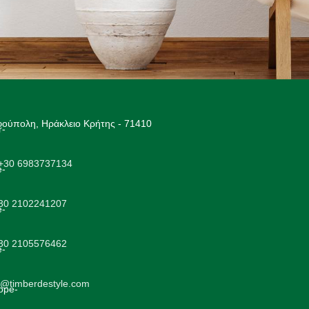
ούπολη, Ηράκλειο Κρήτης - 71410
+30 6983737134
+30 2102241207
+30 2105576462
o@timberdestyle.com