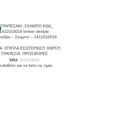
-15%
πεζάκι – Σκαμπό – 1411010018
Α
,
ΕΠΙΠΛΑ ΕΣΩΤΕΡΙΚΟΥ ΧΩΡΟΥ
,
ΤΡΑΠΕΖΙΑ
,
ΠΡΟΣΦΟΡΕΣ
SKU:
1411010018
νδεθείτε για να δείτε τις τιμές
Τραπέζι Κορμός Hollow Tall ta
Samanea Saman
ΕΠΙΠΛΑ
,
ΕΠΙΠΛΑ ΕΣΩΤΕΡΙΚΟΥ 
ΤΡΑΠΕΖΙΑ
,
ΡΙΖΕΣ