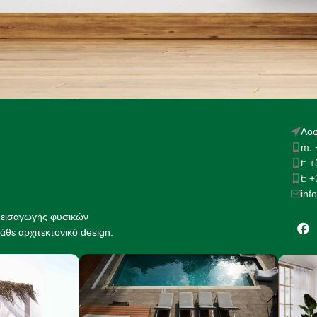
Λοφ
m: 
t: 
t: 
inf
ς εισαγωγής φυσικών
άθε αρχιτεκτονικό design.