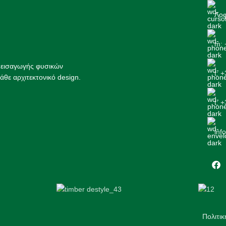
Λοφ
m: 
ς εισαγωγής φυσικών
t: 
άθε αρχιτεκτονικό design.
t: 
inf
Πολιτι