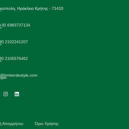
ούπολη, Ηράκλειο Κρήτης - 71410
+30 6983737134
+30 2102241207
+30 2105576462
o@timberdestyle.com
κή Απορρήτου
Όροι Χρήσης