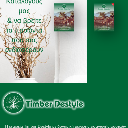
Καταλόγους
μας
& να βρείτε
τα προϊόντα
ΚΑΤΑΛΟΓΟΣ 2025
ΚΑΤΑΛΟΓΟΣ 2026
που σας
ενδιαφέρουν
Η εταιρεία Timber Destyle με δυναμική μεγάλης εισαγωγής φυσικών