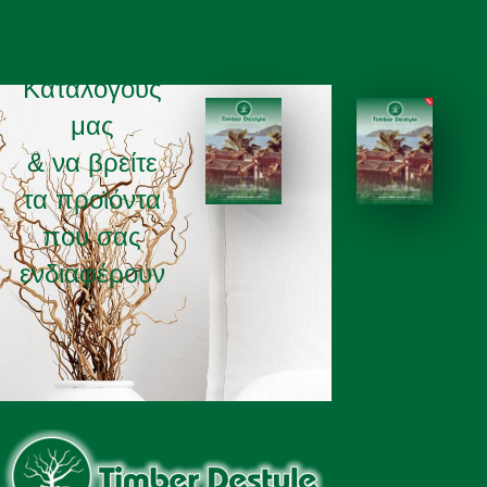
ξεφυλισετε
τους
Καταλόγους
μας
& να βρείτε
τα προϊόντα
ΚΑΤΑΛΟΓΟΣ 2025
ΚΑΤΑΛΟΓΟΣ 2026
που σας
ενδιαφέρουν