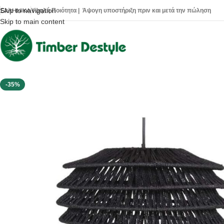
Skip to navigation
Υψηλή Ποιότητα | Άψογη υποστήριξη πριν και μετά την πώληση
ΕΛΛΗΝΙΚΆ
Skip to main content
-35%