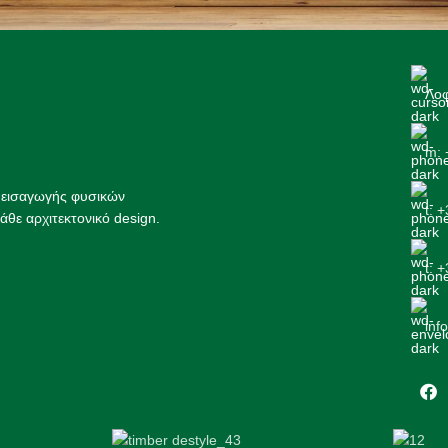
Λοφ
m: 
ς εισαγωγής φυσικών
t: 
άθε αρχιτεκτονικό design.
t: 
inf