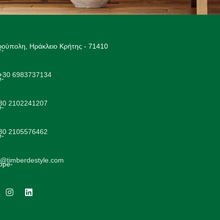
ούπολη, Ηράκλειο Κρήτης - 71410
+30 6983737134
+30 2102241207
+30 2105576462
o@timberdestyle.com