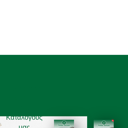
Ευκαιρία να
ξεφυλισετε
τους
Καταλόγους
μας