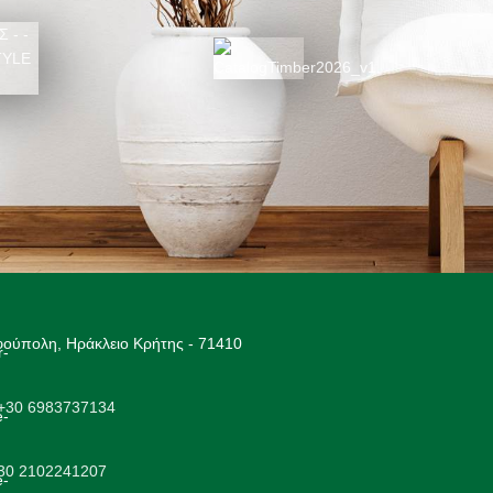
ΚΑΤΑΛΟΓΟΣ 2026
025
ούπολη, Ηράκλειο Κρήτης - 71410
+30 6983737134
+30 2102241207