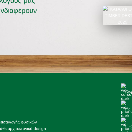
αλόγους μας
ενδιαφέρουν
ΚΑΤΑΛΟΓΟΣ 2
Λοφ
m: 
ς εισαγωγής φυσικών
t: 
άθε αρχιτεκτονικό design.