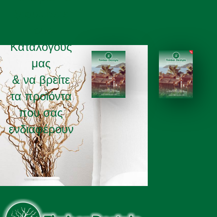
ξεφυλισετε
τους
Καταλόγους
μας
& να βρείτε
τα προϊόντα
ΚΑΤΑΛΟΓΟΣ 2025
ΚΑΤΑΛΟΓΟΣ 2026
που σας
ενδιαφέρουν