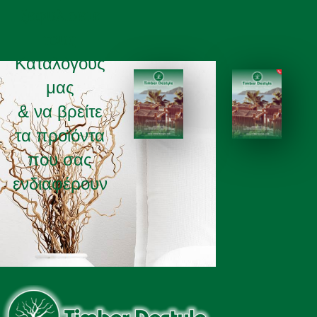
ξεφυλισετε
τους
Καταλόγους
μας
& να βρείτε
τα προϊόντα
ΚΑΤΑΛΟΓΟΣ 2025
ΚΑΤΑΛΟΓΟΣ 2026
που σας
ενδιαφέρουν