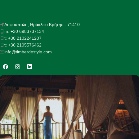
Λοφούπολη, Ηράκλειο Κρήτης - 71410
m: +30 6983737134
t: +30 2102241207
t: +30 2105576462
info@timberdestyle.com