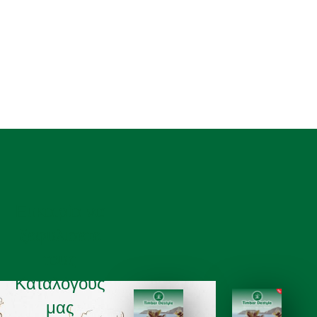
Ευκαιρία να
ξεφυλισετε
τους
Καταλόγους
μας